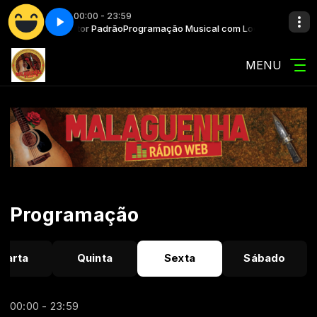
00:00 - 23:59
sical com Locutor Padrão
elicidade - Spot 1
Campanha pela felicidade - Spot 1
Programação Musical com Locutor Padrão
MENU
Programação
uarta
Quinta
Sexta
Sábado
00:00 - 23:59